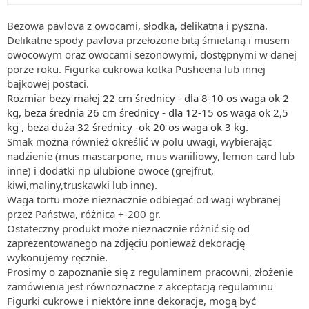
Bezowa pavlova z owocami, słodka, delikatna i pyszna.
Delikatne spody pavlova przełożone bitą śmietaną i musem
owocowym oraz owocami sezonowymi, dostępnymi w danej
porze roku. Figurka cukrowa kotka Pusheena lub innej
bajkowej postaci.
Rozmiar bezy małej 22 cm średnicy - dla 8-10 os waga ok 2
kg, beza średnia 26 cm średnicy - dla 12-15 os waga ok 2,5
kg , beza duża 32 średnicy -ok 20 os waga ok 3 kg.
Smak można również określić w polu uwagi, wybierając
nadzienie (mus mascarpone, mus waniliowy, lemon card lub
inne) i dodatki np ulubione owoce (grejfrut,
kiwi,maliny,truskawki lub inne).
Waga tortu może nieznacznie odbiegać od wagi wybranej
przez Państwa, różnica +-200 gr.
Ostateczny produkt może nieznacznie różnić się od
zaprezentowanego na zdjęciu ponieważ dekorację
wykonujemy ręcznie.
Prosimy o zapoznanie się z regulaminem pracowni, złożenie
zamówienia jest równoznaczne z akceptacją regulaminu
Figurki cukrowe i niektóre inne dekoracje, mogą być