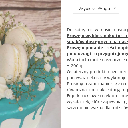
Wybierz: Waga
Delikatny tort w musie masca
Proszę o wybór smaku tortu 
smaków dostępnych na nasze
Proszę o podanie treści napis
polu uwagi to przygotujemy 
Waga tortu może nieznacznie o
+-200 gr.
Ostateczny produkt może niezn
ponieważ dekorację wykonujem
Prosimy o zapoznanie się z re
równoznaczne z akceptacją re
Figurki cukrowe i niektóre i
wykałaczek, które zapewniają , 
szczególnie ważna dla rodziców