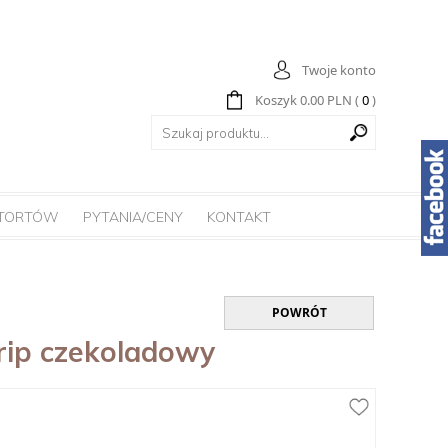
Twoje konto
Koszyk
0.00
PLN
(
0
)
 TORTÓW
PYTANIA/CENY
KONTAKT
POWRÓT
drip czekoladowy