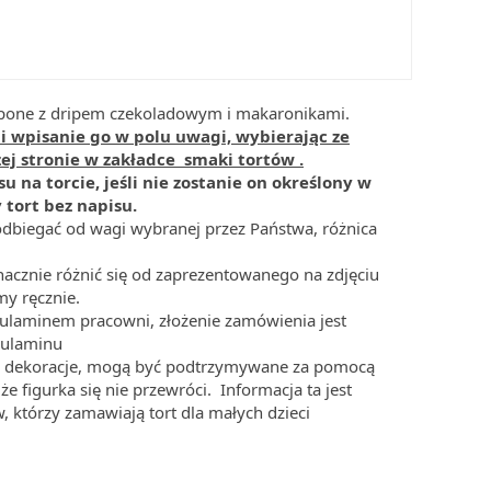
rpone z dripem czekoladowym i makaronikami.
i wpisanie go w polu uwagi, wybierając ze
j stronie w zakładce smaki tortów .
u na torcie, jeśli nie zostanie on określony w
tort bez napisu.
dbiegać od wagi wybranej przez Państwa, różnica
acznie różnić się od zaprezentowanego na zdjęciu
y ręcznie.
gulaminem pracowni, złożenie zamówienia jest
gulaminu
nne dekoracje, mogą być podtrzymywane za pomocą
że figurka się nie przewróci. Informacja ta jest
, którzy zamawiają tort dla małych dzieci