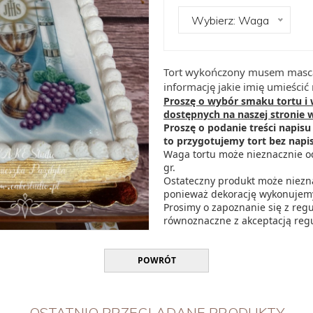
Wybierz: Waga
Tort wykończony musem mascar
informację jakie imię umieścić 
Proszę o wybór smaku tortu i
dostępnych na naszej stronie 
Proszę o podanie treści napisu 
to przygotujemy tort bez napi
Waga tortu może nieznacznie o
gr.
Ostateczny produkt może niezna
ponieważ dekorację wykonujemy
Prosimy o zapoznanie się z reg
równoznaczne z akceptacją re
POWRÓT
OSTATNIO PRZEGLĄDANE PRODUKTY