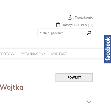
Twoje konto
Koszyk
0.00
PLN
(
0
)
 TORTÓW
PYTANIA/CENY
KONTAKT
POWRÓT
 Wojtka