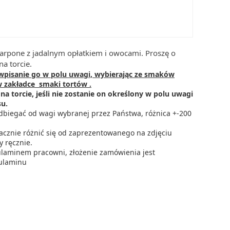
pone z jadalnym opłatkiem i owocami. Proszę o
na torcie.
 wpisanie go w polu uwagi, wybierając ze smaków
w zakładce smaki tortów .
na torcie, jeśli nie zostanie on określony w polu uwagi
su.
dbiegać od wagi wybranej przez Państwa, różnica +-200
cznie różnić się od zaprezentowanego na zdjęciu
 ręcznie.
ulaminem pracowni, złożenie zamówienia jest
gulaminu