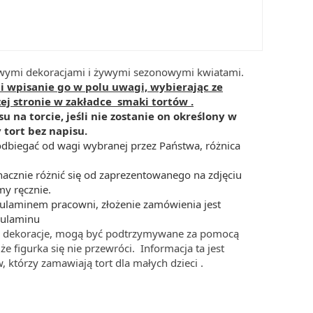
owymi dekoracjami i żywymi sezonowymi kwiatami.
i wpisanie go w polu uwagi, wybierając ze
j stronie w zakładce smaki tortów .
u na torcie, jeśli nie zostanie on określony w
tort bez napisu.
dbiegać od wagi wybranej przez Państwa, różnica
acznie różnić się od zaprezentowanego na zdjęciu
y ręcznie.
gulaminem pracowni, złożenie zamówienia jest
gulaminu
nne dekoracje, mogą być podtrzymywane za pomocą
że figurka się nie przewróci. Informacja ta jest
, którzy zamawiają tort dla małych dzieci .