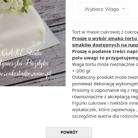
Wybierz: Waga
Tort w masie cukrowej z cukr
Proszę o wybór smaku tortu 
smaków dostępnych na nasze
Proszę o podanie treści napis
polu uwagi to przygotujemy 
Waga tortu może nieznacznie o
+-200 gr.
Ostateczny produkt może niezn
ponieważ dekorację wykonujem
Prosimy o zapoznanie się z re
równoznaczne z akceptacją re
Figurki cukrowe i niektóre i
wykałaczek, które zapewniają , 
szczególnie ważna dla rodziców
POWRÓT