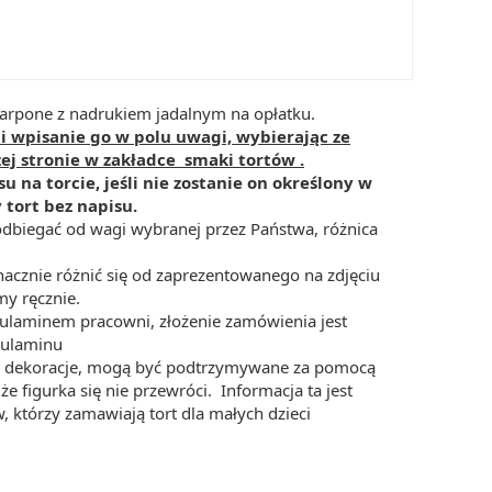
rpone z nadrukiem jadalnym na opłatku.
i wpisanie go w polu uwagi, wybierając ze
j stronie w zakładce smaki tortów .
u na torcie, jeśli nie zostanie on określony w
tort bez napisu.
dbiegać od wagi wybranej przez Państwa, różnica
acznie różnić się od zaprezentowanego na zdjęciu
y ręcznie.
gulaminem pracowni, złożenie zamówienia jest
gulaminu
nne dekoracje, mogą być podtrzymywane za pomocą
że figurka się nie przewróci. Informacja ta jest
, którzy zamawiają tort dla małych dzieci