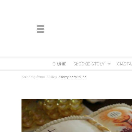
O MNIE
SŁODKIE STOŁY
CIASTA
Strona główna
/ Sklep
/ Torty Komunijne