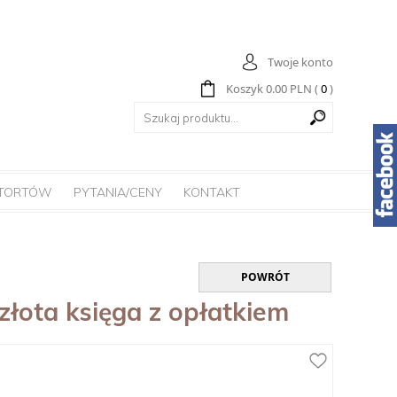
Twoje konto
Koszyk
0.00
PLN
(
0
)
 TORTÓW
PYTANIA/CENY
KONTAKT
POWRÓT
złota księga z opłatkiem