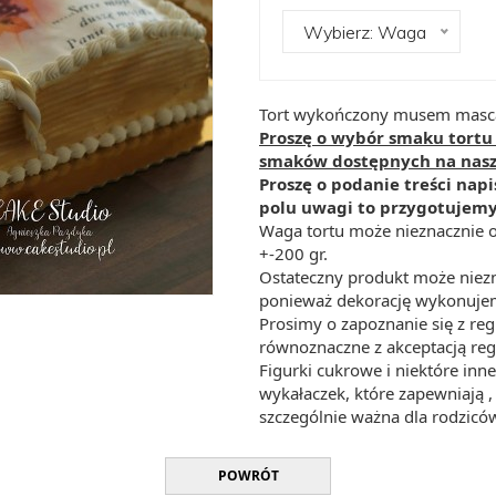
Wybierz: Waga
Tort wykończony musem masca
Proszę o wybór smaku tortu 
smaków dostępnych na nasze
Proszę o podanie treści napis
polu uwagi to przygotujemy 
Waga tortu może nieznacznie o
+-200 gr.
Ostateczny produkt może niezn
ponieważ dekorację wykonujem
Prosimy o zapoznanie się z re
równoznaczne z akceptacją re
Figurki cukrowe i niektóre i
wykałaczek, które zapewniają , 
szczególnie ważna dla rodziców
POWRÓT