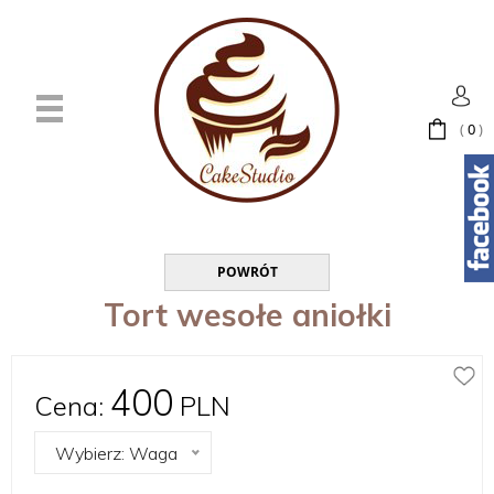
(
0
)
POWRÓT
Tort wesołe aniołki
400
Cena:
PLN
Wybierz: Waga